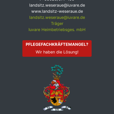
landsitz.weseraue@iuvare.de
www.landsitz-weseraue.de
landsitz.weseraue@iuvare.de
Träger
Iuvare Heimbetriebsges. mbH
PFLEGEFACHKRÄFTEMANGEL?
Wir haben die Lösung!