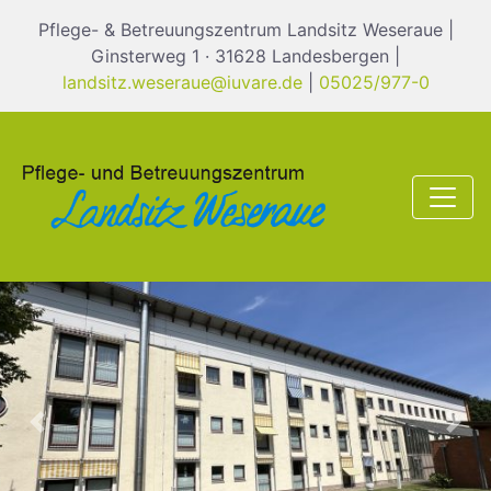
Pflege- & Betreuungszentrum Landsitz Weseraue |
Ginsterweg 1 · 31628 Landesbergen |
landsitz.weseraue@iuvare.de
|
05025/977-0
Previous
Nex