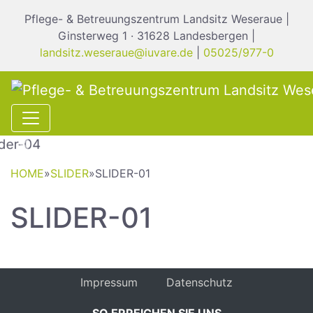
Pflege- & Betreuungszentrum Landsitz Weseraue |
Ginsterweg 1 · 31628 Landesbergen |
landsitz.weseraue@iuvare.de
|
05025/977-0
Previous
Nex
HOME
»
SLIDER
»
SLIDER-01
SLIDER-01
Impressum
Datenschutz
SO ERREICHEN SIE UNS